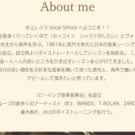
About me
中上レイラ Vocal School へようこそ！！
ブを数多く行っていく中で「カッコイイ シャウトがしたい」とヴォ
先生から発声を学ぶ。1981年に長戸大幸氏と日本の音楽シーン
を設立。設立時よりボイストレーナーとしてレッスンを始める。「
徒一人一人の良いところを引き出すレッスンを心がけてきました
自分の良い個性を大好きな音楽を聴いて培った感性と、発声で磨い
アピールして頂きたいと思っています。
「ビーイング音楽振興会」を設立
ープの数多くのアーティスト（B'z、WANDS、T-BOLAN、ZARD、
倉木麻衣、etc)のボイストレーニングを行う。